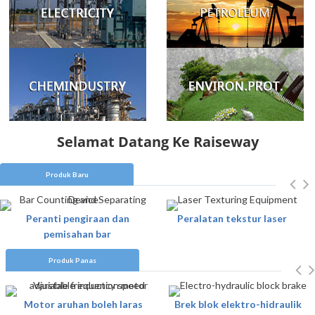
Selamat Datang Ke Raiseway
Produk Baru
Peranti pengiraan dan
Peralatan tekstur laser
pemisahan bar
Produk Panas
Motor aruhan boleh laras
Brek blok elektro-hidraulik