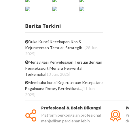
Berita Terkini
Buka Kunci Kecekapan Kos &
Kejuruteraan Tersuai: Strategik...
[28 Jun,
2025]
Menavigasi Penyelesaian Tersuai dengan
Pengeksport Menara Penyental
Terkemuka
[13 Jun, 2025]
Membuka kunci Kejuruteraan Ketepatan:
Bagaimana Rotary Berdedikasi...
[11 Jun,
2025]
Profesional & Boleh Dikongsi
P
Platform perkongsian profesional
Pr
menjadikan perolehan lebih
d
dipercayai
be