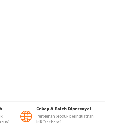
h
Cekap & Boleh Dipercayai
uk
Perolehan produk perindustrian
rsuai
MRO sehenti