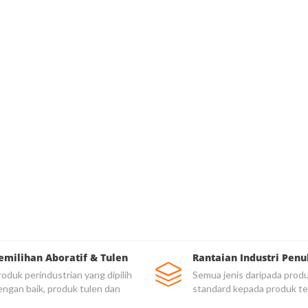
emilihan Aboratif & Tulen
Rantaian Industri Penu
oduk perindustrian yang dipilih
Semua jenis daripada prod
engan baik, produk tulen dan
standard kepada produk te
rkualiti