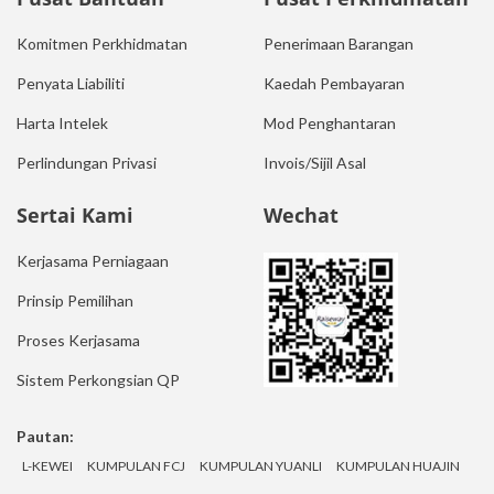
Komitmen Perkhidmatan
Penerimaan Barangan
Penyata Liabiliti
Kaedah Pembayaran
Harta Intelek
Mod Penghantaran
Perlindungan Privasi
Invois/Sijil Asal
Sertai Kami
Wechat
Kerjasama Perniagaan
Prinsip Pemilihan
Proses Kerjasama
Sistem Perkongsian QP
Pautan:
L-KEWEI
KUMPULAN FCJ
KUMPULAN YUANLI
KUMPULAN HUAJIN