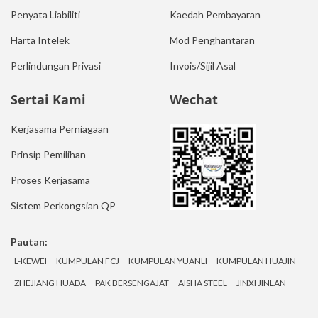
Penyata Liabiliti
Kaedah Pembayaran
Harta Intelek
Mod Penghantaran
Perlindungan Privasi
Invois/Sijil Asal
Sertai Kami
Wechat
Kerjasama Perniagaan
Prinsip Pemilihan
Proses Kerjasama
Sistem Perkongsian QP
Pautan:
L-KEWEI
KUMPULAN FCJ
KUMPULAN YUANLI
KUMPULAN HUAJIN
ZHEJIANG HUADA
PAK BERSENGAJAT
AISHA STEEL
JINXI JINLAN