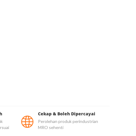
h
Cekap & Boleh Dipercayai
uk
Perolehan produk perindustrian
rsuai
MRO sehenti