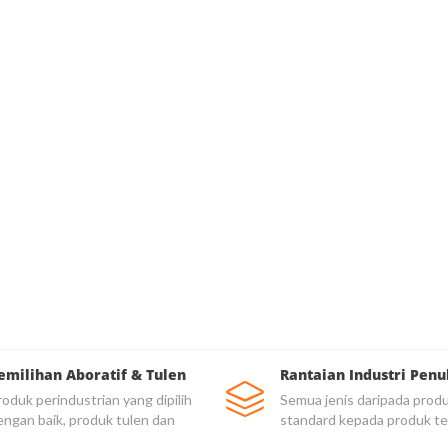
emilihan Aboratif & Tulen
Rantaian Industri Penu
oduk perindustrian yang dipilih
Semua jenis daripada prod
engan baik, produk tulen dan
standard kepada produk te
rkualiti