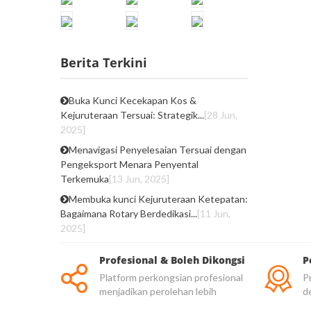
Berita Terkini
Buka Kunci Kecekapan Kos &
Kejuruteraan Tersuai: Strategik...
[28 Jun,
2025]
Menavigasi Penyelesaian Tersuai dengan
Pengeksport Menara Penyental
Terkemuka
[13 Jun, 2025]
Membuka kunci Kejuruteraan Ketepatan:
Bagaimana Rotary Berdedikasi...
[11 Jun,
2025]
Profesional & Boleh Dikongsi
P
Platform perkongsian profesional
Pr
menjadikan perolehan lebih
d
dipercayai
be