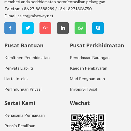
memberi anda perkhidmatan berorientasikan pelanggan.
Telefon:
+86 27-86888989
/
+86 18971306750
E-mel:
sales@raiseway.net
Pusat Bantuan
Pusat Perkhidmatan
Komitmen Perkhidmatan
Penerimaan Barangan
Penyata Liabiliti
Kaedah Pembayaran
Harta Intelek
Mod Penghantaran
Perlindungan Privasi
Invois/Sijil Asal
Sertai Kami
Wechat
Kerjasama Perniagaan
Prinsip Pemilihan