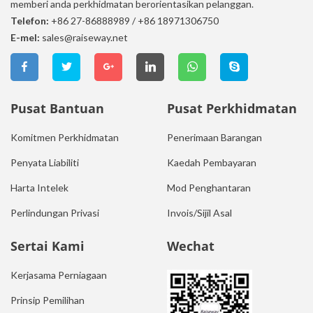
memberi anda perkhidmatan berorientasikan pelanggan.
Telefon:
+86 27-86888989
/
+86 18971306750
E-mel:
sales@raiseway.net
Pusat Bantuan
Pusat Perkhidmatan
Komitmen Perkhidmatan
Penerimaan Barangan
Penyata Liabiliti
Kaedah Pembayaran
Harta Intelek
Mod Penghantaran
Perlindungan Privasi
Invois/Sijil Asal
Sertai Kami
Wechat
Kerjasama Perniagaan
Prinsip Pemilihan