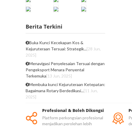
Berita Terkini
Buka Kunci Kecekapan Kos &
Kejuruteraan Tersuai: Strategik...
[28 Jun,
2025]
Menavigasi Penyelesaian Tersuai dengan
Pengeksport Menara Penyental
Terkemuka
[13 Jun, 2025]
Membuka kunci Kejuruteraan Ketepatan:
Bagaimana Rotary Berdedikasi...
[11 Jun,
2025]
Profesional & Boleh Dikongsi
P
Platform perkongsian profesional
Pr
menjadikan perolehan lebih
d
dipercayai
be