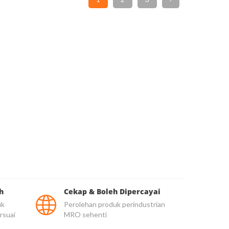
h
Cekap & Boleh Dipercayai
uk
Perolehan produk perindustrian
rsuai
MRO sehenti