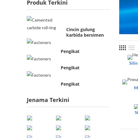
Produk Terkini
Cincin gulung
karbida bersimen
Pengikat
Sili
Pengikat
Pengikat
M
Jenama Terkini
S