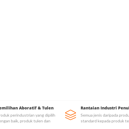
emilihan Aboratif & Tulen
Rantaian Industri Penu
oduk perindustrian yang dipilih
Semua jenis daripada prod
engan baik, produk tulen dan
standard kepada produk te
rkualiti