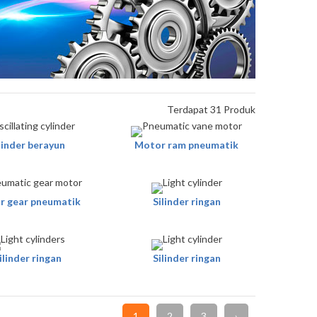
Terdapat 31 Produk
linder berayun
Motor ram pneumatik
r gear pneumatik
Silinder ringan
ilinder ringan
Silinder ringan
1
2
3
›