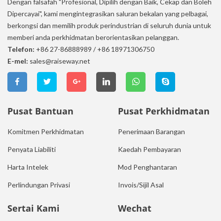
Dengan falsafah "Profesional, Dipilih dengan Baik, Cekap dan Boleh
Dipercayai", kami mengintegrasikan saluran bekalan yang pelbagai,
berkongsi dan memilih produk perindustrian di seluruh dunia untuk
memberi anda perkhidmatan berorientasikan pelanggan.
Telefon:
+86 27-86888989
/
+86 18971306750
E-mel:
sales@raiseway.net
Pusat Bantuan
Pusat Perkhidmatan
Komitmen Perkhidmatan
Penerimaan Barangan
Penyata Liabiliti
Kaedah Pembayaran
Harta Intelek
Mod Penghantaran
Perlindungan Privasi
Invois/Sijil Asal
Sertai Kami
Wechat