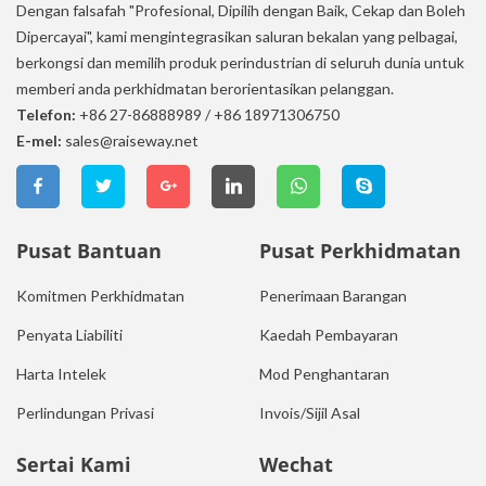
Dengan falsafah "Profesional, Dipilih dengan Baik, Cekap dan Boleh
Dipercayai", kami mengintegrasikan saluran bekalan yang pelbagai,
berkongsi dan memilih produk perindustrian di seluruh dunia untuk
memberi anda perkhidmatan berorientasikan pelanggan.
Telefon:
+86 27-86888989
/
+86 18971306750
E-mel:
sales@raiseway.net
Pusat Bantuan
Pusat Perkhidmatan
Komitmen Perkhidmatan
Penerimaan Barangan
Penyata Liabiliti
Kaedah Pembayaran
Harta Intelek
Mod Penghantaran
Perlindungan Privasi
Invois/Sijil Asal
Sertai Kami
Wechat