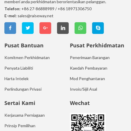
memberi anda perkhidmatan berorientasikan pelanggan.
Telefon:
+86 27-86888989
/
+86 18971306750
E-mel:
sales@raiseway.net
Pusat Bantuan
Pusat Perkhidmatan
Komitmen Perkhidmatan
Penerimaan Barangan
Penyata Liabiliti
Kaedah Pembayaran
Harta Intelek
Mod Penghantaran
Perlindungan Privasi
Invois/Sijil Asal
Sertai Kami
Wechat
Kerjasama Perniagaan
Prinsip Pemilihan