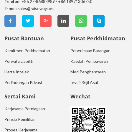
Telefon:
+86 27-86888989
/
+86 18971306750
E-mel:
sales@raiseway.net
Pusat Bantuan
Pusat Perkhidmatan
Komitmen Perkhidmatan
Penerimaan Barangan
Penyata Liabiliti
Kaedah Pembayaran
Harta Intelek
Mod Penghantaran
Perlindungan Privasi
Invois/Sijil Asal
Sertai Kami
Wechat
Kerjasama Perniagaan
Prinsip Pemilihan
Proses Kerjasama