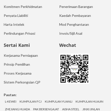
Komitmen Perkhidmatan
Penerimaan Barangan
Penyata Liabiliti
Kaedah Pembayaran
Harta Intelek
Mod Penghantaran
Perlindungan Privasi
Invois/Sijil Asal
Sertai Kami
Wechat
Kerjasama Perniagaan
Prinsip Pemilihan
Proses Kerjasama
Sistem Perkongsian QP
Pautan:
L-KEWEI
KUMPULAN FCJ
KUMPULAN YUANLI
KUMPULAN HUAJIN
ZHEJIANG HUADA
PAK BERSENGAJAT
AISHA STEEL
JINXI JINLAN