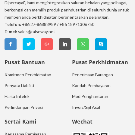
Dipercayai", kami mengintegrasikan saluran bekalan yang pelbagai,
berkongsi dan memilih produk perindustrian di seluruh dunia untuk
memberi anda perkhidmatan berorientasikan pelanggan.
Telefon:
+86 27-86888989
/
+86 18971306750
E-mel:
sales@raiseway.net
Pusat Bantuan
Pusat Perkhidmatan
Komitmen Perkhidmatan
Penerimaan Barangan
Penyata Liabiliti
Kaedah Pembayaran
Harta Intelek
Mod Penghantaran
Perlindungan Privasi
Invois/Sijil Asal
Sertai Kami
Wechat
Kerjasama Perniagaan