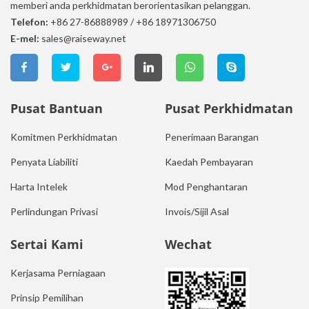
memberi anda perkhidmatan berorientasikan pelanggan.
Telefon:
+86 27-86888989
/
+86 18971306750
E-mel:
sales@raiseway.net
Pusat Bantuan
Pusat Perkhidmatan
Komitmen Perkhidmatan
Penerimaan Barangan
Penyata Liabiliti
Kaedah Pembayaran
Harta Intelek
Mod Penghantaran
Perlindungan Privasi
Invois/Sijil Asal
Sertai Kami
Wechat
Kerjasama Perniagaan
Prinsip Pemilihan