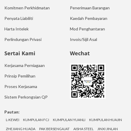
Komitmen Perkhidmatan
Penerimaan Barangan
Penyata Liabiliti
Kaedah Pembayaran
Harta Intelek
Mod Penghantaran
Perlindungan Privasi
Invois/Sijil Asal
Sertai Kami
Wechat
Kerjasama Perniagaan
Prinsip Pemilihan
Proses Kerjasama
Sistem Perkongsian QP
Pautan:
L-KEWEI
KUMPULAN FCJ
KUMPULAN YUANLI
KUMPULAN HUAJIN
ZHEJIANG HUADA
PAK BERSENGAJAT
AISHA STEEL
JINXI JINLAN