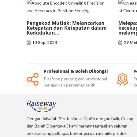
Pengekod Mutlak: Melancarkan
Melepas
Ketepatan dan Ketepatan dalam
keceka
Kedudukan...
melamp
14 Sep, 2023
29 Mei
Profesional & Boleh Dikongsi
P
Platform perkongsian profesional
Pr
menjadikan perolehan lebih
d
dipercayai
be
Dengan falsafah "Profesional, Dipilih dengan Baik, Cekap
dan Boleh Dipercayai", kami mengintegrasikan saluran
bekalan yang pelbagai, berkongsi dan memilih produk