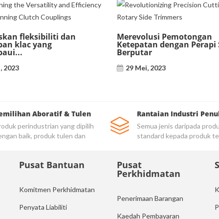
kan fleksibiliti dan
Merevolusi Pemotongan
pan klac yang
Ketepatan dengan Perapi S
aui...
Berputar
, 2023
29 Mei, 2023
emilihan Aboratif & Tulen
Rantaian Industri Penu
oduk perindustrian yang dipilih
Semua jenis daripada prod
engan baik, produk tulen dan
standard kepada produk te
rkualiti
Pusat Bantuan
Pusat
Perkhidmatan
Komitmen Perkhidmatan
K
Penerimaan Barangan
Penyata Liabiliti
P
Kaedah Pembayaran