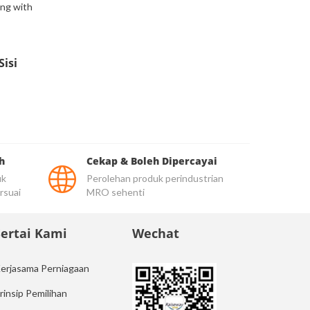
isi
h
Cekap & Boleh Dipercayai
uk
Perolehan produk perindustrian
rsuai
MRO sehenti
Sertai Kami
Wechat
erjasama Perniagaan
rinsip Pemilihan